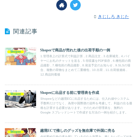
きじしろ きじた
関連記事
Shopeeで商品が売れた後の出荷手順の一例
Shopee
1.管理表上の計算式で利益計算 , 2.商品注文 , 3.在庫補充 , 4.バイ
ヤーにお礼のチャットを送る , 5.領収書をPDF保存 , 6.梱包前の商
品撮影 , 7.梱包前の商品撮影 , 8.発送予定のお知らせ , 9.SLSの場
合、複数の荷物をまとめて二重梱包 , 10.出荷 , 11.出荷後連絡 ,
12.商品到着後
Shopeeに出品する前に管理表を作成
Shopee
Shopeeなどの越境ECに出品するためには、仕入れ値やシステム
手数料だけでなく、為替や国際便の送料を考慮して、利益の出る価
格を計算する必要があります。そのための管理表を、無料の
Google スプレッドシートで作成する方法の一例を紹介します。
越境ECで推しのグッズを無在庫で外国に売る
Shopee
会社勤め以外の道を探しているのなら副業を。推したいグッズがあ