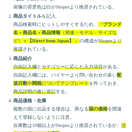
画像の背景色は白がShopeeより推奨されている。
商品タイトル
を記入
商品検索時にヒットしやすくするため、
『
ブランド
名
＋
商品名
＋
商品情報
（用途・モデル・サイズな
ど）＋
【Direct from Japan】
』
の構成が
Shopeeより
推奨
されている。
商品紹介
自由記入欄
と
カテゴリーに応じた入力項目
がある。
自由記入欄には、バイヤーより問い合わせの多い
配
送日数
や
関税
についてテンプレート
を作っておき、
商品説明の後に追記
する。
商品価格・在庫
複数の国に出品する場合は、異なる
国の価格
を間違
えて登録しないように注意。
在庫数は10個以上がShopeeより推奨されているが、
注