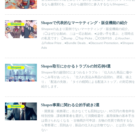
るなら越境ECを。これから越境ECに参入するならShopeeに。
Shopeeで代表的なマーケティング・販促機能の紹介
Shopee
Shopeeのあまり面倒でないマーケティング・販促機能の紹介。
（◯はぜひお勧め、△は一応お勧め、●は使い手を選ぶ、と現時点
の私見です） ◯Bump , ◯Top Picks , ◯CCB/FSS , △Voucher ,
△Follow Prize , ●Bundle Deals , ●Discount Promotion, ●Shopee
Ads
Shopee取引にかかるトラブルの対応例4選
Shopee
Shopee等の越境ECにまつわるトラブル：「仕入れた商品に傷や
へこみ等があったら」「仕入れ見込み商品の品切れ、遅延、値上
り」「配送の失敗」「タイの税関による配送ストップ」の対応例を
紹介します。
Shopee事業に関わる公的手続き2選
Shopee
・開業届 : 税務署に , 出さなくても罰則はない , 65万円の青色申告
特別控除 , 課税事業者を選択して消費税還付 , 雇用保険の基本手当
は受けられなくなる ・古物商許可申請 : 古物の売買で商売するな
ら警察署に , 罰則あり , 新品の仕入れは古物でない、とは言い切れ
ない