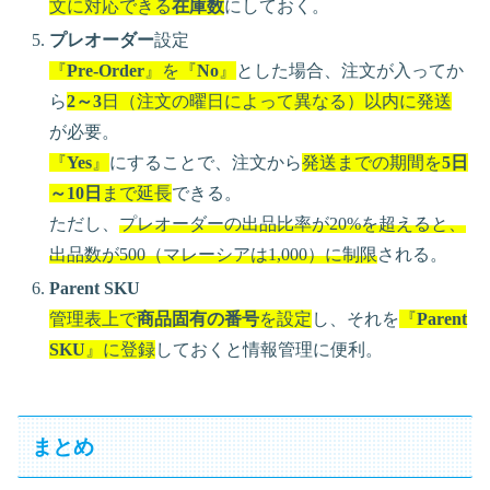
文に対応できる
在庫数
にしておく。
プレオーダー
設定
『
Pre-Order
』を『
No
』
とした場合、注文が入ってか
ら
2～3
日（注文の曜日によって異なる）以内に発送
が必要。
『
Yes
』
にすることで、注文から
発送までの期間を
5日
～10日
まで延長
できる。
ただし、
プレオーダーの出品比率が20%を超えると、
出品数が500（マレーシアは1,000）に制限
される。
Parent SKU
管理表上で
商品固有の番号
を設定
し、それを
『
Parent
SKU
』に登録
しておくと情報管理に便利。
まとめ