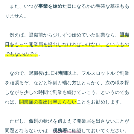
また、いつが
事業を始めた日
になるかの明確な基準もあ
りません。
例えば、退職前から少しずつ始めていた副業なら、
退職
日
をもって開業届を提出しなければいけない、というもの
でもないのです
。
なので、退職後は1日
4時間
以上、フルスロットルで副業
を頑張るぞ、などと準備万端な方はともかく、次の職を探
しながら少しの時間で副業も続けていこう、というのであ
れば、
開業届の提出は早まらない
ことをお勧めします。
ただし、
個別
の状況を踏まえて開業届を出さないことが
問題とならないかは、
税務署
に確認
しておいてください。