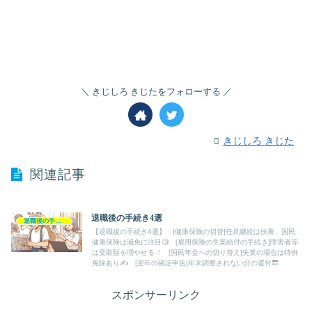
きじしろ きじたをフォローする
きじしろ きじた
関連記事
退職後の手続き4選
退職後の手続き
【退職後の手続き4選】 [健康保険の切替]任意継続は扶養、国民
健康保険は減免に注目🧐 [雇用保険の失業給付の手続き]障害者等
は受取額を増やせる↗️ [国民年金への切り替え]失業の場合は特例
免除あり✍️ [翌年の確定申告]年末調整されない分の還付🔙
スポンサーリンク