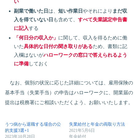
い
副業で働いた日
は、
短い作業日
やそれにより
まだ収
入を得ていない日
も含めて、
すべて失業認定申告書
に記入
する
「何日分の収入か」
に関して、収入を得るために働
いた
具体的な日付の聞き取りがある
ため、書類に記
入欄はないが
ハローワークの窓口で答えられるよう
に準備
しておく
なお、個別の状況に応じた詳細については、雇用保険の
基本手当（失業手当）の申告はハローワークに、開業届の
提出は税務署にご相談いただくよう、お願いいたします。
うつ病から退職する場合の公
失業給付と年金の両取り方法
的支援3選+1
2021年5月6日
2023年10月28日
年金給付