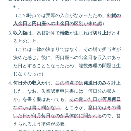
た。
（この時点では実際の入金がなかったため、
外貨の
入金日
と
円口座への出金日
の区別が未確認
）
収入額
は、為替計算で
端数
が生じれば
切り上げ
とす
るとのこと。
（これは一律の決まりではなく、その場で担当者が
決めた感じ。後に、円口座への出金日を収入のあっ
た日とすることとなったため、端数処理の問題は生
じなくなった）
何日分の収入か
は、
この時点では
発送日のみ
を計上
した。なお、失業認定申告書には「何日分の収入
か」を書く欄はあっても、
その働いた日が
何月何日
なのかは書く欄がない
。ところが、
窓口ではその働
いた日が
何月何日
なのか具体的に聞かれる
ので、答
えられるよう準備が必要。