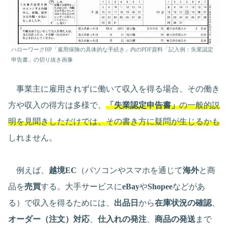
ハローワークHP「雇用保険の具体的な手続き」内のPDF資料「記入例：失業認定
申告書」の切り抜き画像
事業主に雇用されずに働いて収入を得る場合、その働き
方や収入の得方は多様で、
「失業認定申告書」
の一般的説
明を見聞きしただけでは、その書き方に疑問が生じるかも
しれません。
例えば、
越境EC
（パソコンやスマホを通じて
海外
と商
品を
売買
する。大手サービスに
eBay
や
Shopee
などがあ
る）で収入を得るためには、
出品日
から
在庫状況の確認
、
オーダー（注文）対応
、
仕入れの発注
、
商品の発送
まで