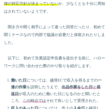
律の対応方針が決まっていない
か、少なくとも十分に周知
はされていないようです。
聞き方や聞く相手によって違った回答だったり、初めて
聞くケースなので内部で協議が必要だと保留されたりしま
した。
以下に、初めて失業認定申告書を提出する前に、ハロー
ワークに問い合わせた際のやり取りを紹介します。
働いた日
については、越境ECで収入を得るまでの
一
連の作業
を説明したうえで、
出品作業をした日
と
発
送日
が収入のために働いた日になるのかと聞いたと
ころ、
この時点では
それで良いとして受理された。
収入のあった日
については、売上の
入金日
と確認し