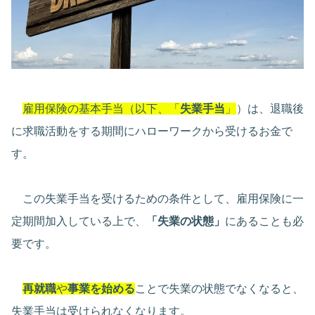
雇用保険の基本手当（以下、「
失業手当
」
）は、退職後
に求職活動をする期間にハローワークから受けるお金で
す。
この失業手当を受けるための条件として、雇用保険に一
定期間加入している上で、
「失業の状態」
にあることも必
要です。
再就職
や
事業を始める
ことで失業の状態でなくなると、
失業手当は受けられなくなります。