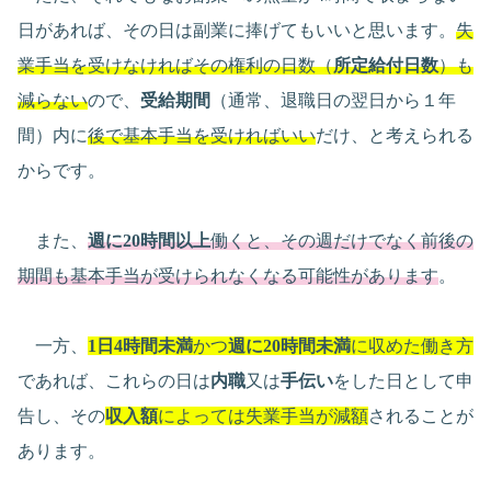
日があれば、その日は副業に捧げてもいいと思います。
失
業手当を受けなければその権利の日数（
所定給付日数
）も
減らない
ので、
受給期間
（通常、退職日の翌日から１年
間）内に
後で基本手当を受ければいい
だけ、と考えられる
からです。
また、
週に20時間以上
働くと、その週だけでなく前後の
期間も基本手当が受けられなくなる可能性があります
。
一方、
1日4時間未満
かつ
週に20時間未満
に収めた働き方
であれば、これらの日は
内職
又は
手伝い
をした日として申
告し、その
収入額
によっては失業手当が減額
されることが
あります。