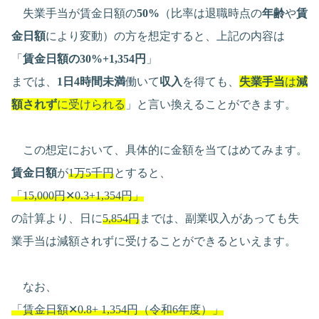
失業手当が賃金日額の
50%
（比率は退職時点の
年齢
や
賃
金日額
により変動）の方を想定すると、上記の内容は
「
賃金日額の30%+1,354円
」
までは、
1日4時間未満
働いて
収入
を得ても、
失業手当
は
減
額されず
に受けられる
」と言い換えることができます。
この想定において、具体的に金額を当てはめてみます。
賃金日額
が
1万5千円
とすると、
「15,000円✕0.3+1,354円」
の計算より、日に
5,854円
までは、副業収入があっても失
業手当は減額されずに受けることができるといえます。
なお、
「賃金日額✕0.8+ 1,354円（令和6年度）」