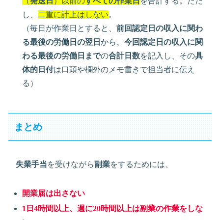
（
発送日
）以前の
すべての作業日
を合計する。ただ
し、
二重に計上はしない
。
（毎日が作業日とすると、
前回認定日の収入に関わ
る最後の労働日の翌日
から、
今回認定日の収入に関
わる最後の労働日まで
の
合計日数
を記入し、その
具
体的日付
は口頭や欄外のメモ書きで担当者に伝え
る）
まとめ
失業手当
を受けながら
副業
をするためには、
開業届は出さない
1日4時間以上、週に20時間以上は副業の作業をしな