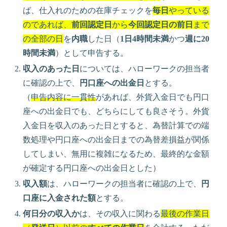
ば、仕入れのための在庫チェックを
毎日
やっている
のであれば、
前回認定日
から
今回認定日の前日
まで
の
全部の日
を
内職
した日（
1日4時間未満
かつ
週に20
時間未満
）として申告する。
収入のあった日
については、ハローワークの担当者
に確認の上で、
円口座への出金日
とする。
（
申告内容に一貫性
があれば、外貨入金日でも円口
座への出金日でも、どちらにしても良さそう。外貨
入金日を収入のあった日とすると、為替計算での端
数処理や円口座への出金日までの為替差損益が関係
してしまい、無用に複雑になるため、最終的な金額
が確定する円口座への出金日とした）
収入額
は、ハローワークの担当者に確認の上で、
円
口座に入金された額
とする。
何日分の収入か
は、その収入に関わる
最後の作業日