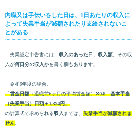
内職又は手伝いをした日は、1日あたりの収入に
よって失業手当が減額されたり支給されないこ
とがある
失業認定申告書には、
収入のあった日
、
収入額
、その収
入が
何日分の収入か
を書く欄もあります。
令和6年度の場合、
「
賃金日額
（退職前6ヶ月の平均賃金額）
✕0.8
－
基本手当
（失業手当）日額＋1,354円
」
の計算式で求められる
収入
までは、
失業手当
が
減額されま
せん
。