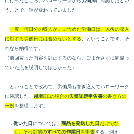
に行ったところ、ハローワークから
労働局
に確認したとい
うことで、話が変わっていました。
一度「何日分の収入か」に含めた労働日は、以後の収入
に対する労働日には含めないとする
、ということです。そ
れなら納得です。
（前回言った内容を訂正するのなら、ごまかさずに間違っ
ていた点を説明してほしかった）
ということで改めて、労働局も巻き込んでハローワーク
に確認した、
越境EC
の場合の
失業認定申告書
の書き方の
一例
を整理します。
働いた日
については、
商品を発送した日
だけでな
く、それ以前の
すべての作業日
を申告
する。例え