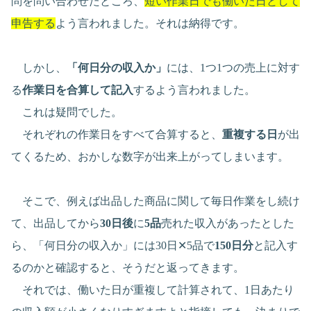
問を問い合わせたところ、
短い作業日でも働いた日として
申告する
よう言われました。それは納得です。
しかし、
「何日分の収入か」
には、1つ1つの売上に対す
る
作業日を合算して記入
するよう言われました。
これは疑問でした。
それぞれの作業日をすべて合算すると、
重複する日
が出
てくるため、おかしな数字が出来上がってしまいます。
そこで、例えば出品した商品に関して毎日作業をし続け
て、出品してから
30日後
に
5品
売れた収入があったとした
ら、「何日分の収入か」には30日✕5品で
150日分
と記入す
るのかと確認すると、そうだと返ってきます。
それでは、働いた日が重複して計算されて、1日あたり