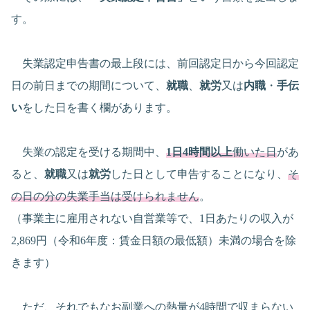
す。
失業認定申告書の最上段には、前回認定日から今回認定
日の前日までの期間について、
就職
、
就労
又は
内職
・
手伝
い
をした日を書く欄があります。
失業の認定を受ける期間中、
1日4時間以上
働いた日
があ
ると、
就職
又は
就労
した日として申告することになり、
そ
の日の分の失業手当は受けられません
。
（事業主に雇用されない自営業等で、1日あたりの収入が
2,869円（令和6年度：賃金日額の最低額）未満の場合を除
きます）
ただ、それでもなお副業への熱量が4時間で収まらない