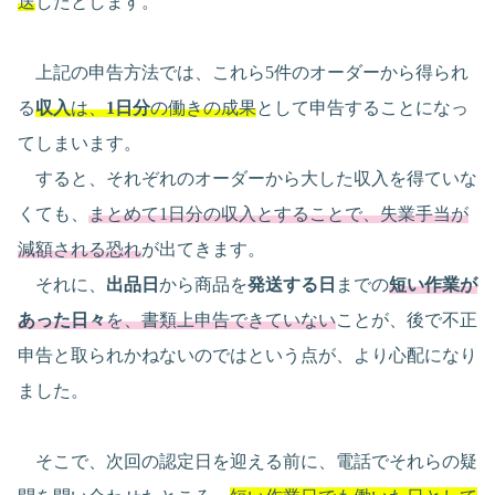
送
したとします。
上記の申告方法では、これら5件のオーダーから得られ
る
収入
は、
1日分
の働きの成果
として申告することになっ
てしまいます。
すると、それぞれのオーダーから大した収入を得ていな
くても、
まとめて1日分の収入とすることで、失業手当が
減額される恐れ
が出てきます。
それに、
出品日
から商品を
発送する日
までの
短い作業が
あった日々
を、書類上申告できていない
ことが、後で不正
申告と取られかねないのではという点が、より心配になり
ました。
そこで、次回の認定日を迎える前に、電話でそれらの疑