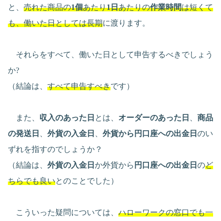
と、
売れた商品の
1個
あたり
1日
あたりの
作業時間
は短くて
も、働いた日としては長期
に渡ります。
それらをすべて、働いた日として申告するべきでしょう
か?
（結論は、
すべて申告すべき
です）
また、
収入のあった日
とは、
オーダーのあった日
、
商品
の発送日
、
外貨の入金日
、
外貨から円口座への出金日
のい
ずれを指すのでしょうか？
（結論は、
外貨の入金日
か外貨から
円口座への出金日
の
ど
ちらでも良い
とのことでした）
こういった疑問については、
ハローワークの窓口でも一