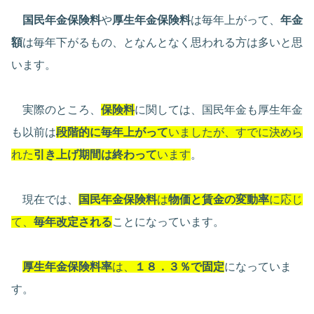
国民年金保険料
や
厚生年金保険料
は毎年上がって、
年金
額
は毎年下がるもの、となんとなく思われる方は多いと思
います。
実際のところ、
保険料
に関しては、国民年金も厚生年金
も以前は
段階的に毎年上がって
いましたが、すでに決めら
れた
引き上げ期間は終わって
います
。
現在では、
国民年金保険料
は
物価と賃金の変動率
に応じ
て、
毎年改定される
ことになっています。
厚生年金保険料率
は、
１８．３％で固定
になっていま
す。