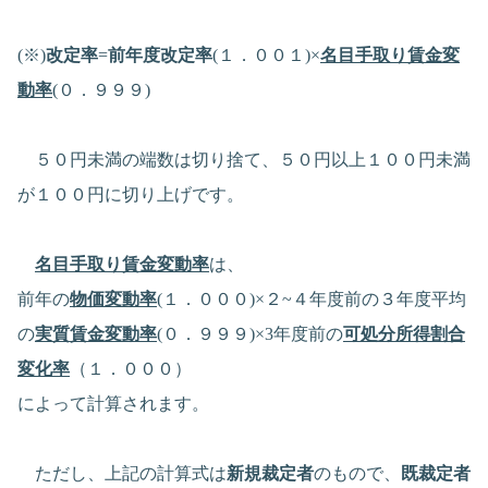
(※)
改定率
=
前年度改定率
(１．００１)×
名目手取り賃金変
動率
(０．９９９)
５０円未満の端数は切り捨て、５０円以上１００円未満
が１００円に切り上げです。
名目手取り賃金変動率
は、
前年の
物価変動率
(１．０００)×２~４年度前の３年度平均
の
実質賃金変動率
(０．９９９)×3年度前の
可処分所得割合
変化率
（１．０００）
によって計算されます。
ただし、上記の計算式は
新規裁定者
のもので、
既裁定者