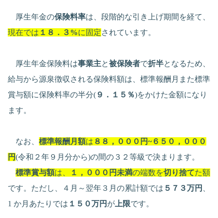
厚生年金の
保険料率
は、段階的な引き上げ期間を経て、
現在では
１８．３%
に固定
されています。
厚生年金保険料は
事業主
と
被保険者
で
折半
となるため、
給与から源泉徴収される保険料額は、標準報酬月また標準
賞与額に保険料率の半分(
９．１５％
)をかけた金額になり
ます。
なお、
標準報酬月額
は
８８，０００円~６５０，０００
円
(令和２年９月分から)の間の３２等級で決まります。
標準賞与額
は、
１，０００円未満
の端数を
切り捨て
た額
です。ただし、４月～翌年３月の累計額では
５７３万円
、
1 か月あたりでは
１５０万円
が
上限
です。