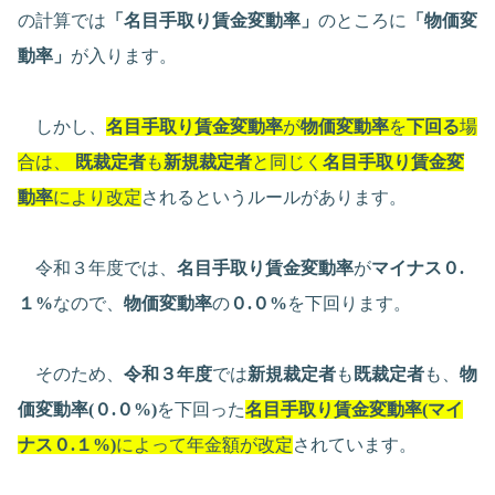
の計算では
「名目手取り賃金変動率」
のところに
「物価変
動率」
が入ります。
しかし、
名目手取り賃金変動率
が
物価変動率
を
下回る
場
合は、
既裁定者
も
新規裁定者
と同じく
名目手取り賃金変
動率
により改定
されるというルールがあります。
令和３年度では、
名目手取り賃金変動率
が
マイナス０.
１%
なので、
物価変動率
の
０.０%
を下回ります。
そのため、
令和３年度
では
新規裁定者
も
既裁定者
も、
物
価変動率(０.０%)
を下回った
名目手取り賃金変動率(マイ
ナス０.１%)
によって年金額が改定
されています。