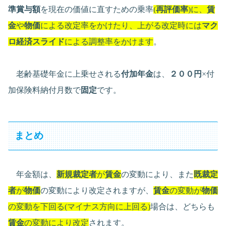
準賞与額
を現在の価値に直すための乗率
(
再評価率
)に、
賃
金
や
物価
による改定率をかけたり、上がる改定時には
マク
ロ経済スライド
による調整率をかけます
。
老齢基礎年金に上乗せされる
付加年金
は、
２００円
×付
加保険料納付月数で
固定
です。
まとめ
年金額は、
新規裁定者
が
賃金
の変動により、また
既裁定
者
が
物価
の変動により改定されますが、
賃金
の変動が
物価
の変動を下回る(マイナス方向に上回る)
場合は、どちらも
賃金
の変動により改定
されます。