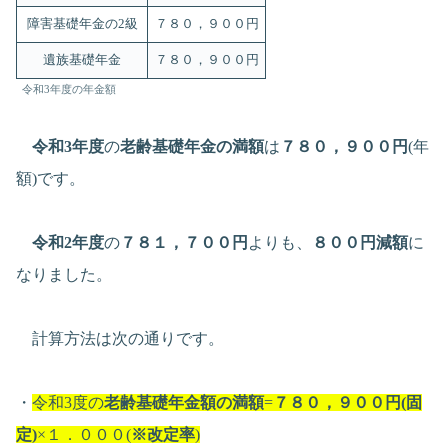
障害基礎年金の2級
７８０，９００円
遺族基礎年金
７８０，９００円
令和3年度の年金額
令和3年度
の
老齢基礎年金の満額
は
７８０，９００円
(年
額)です。
令和2年度
の
７８１，７００円
よりも、
８００円減額
に
なりました。
計算方法は次の通りです。
・
令和3度の
老齢基礎年金額の満額
=
７８０，９００円(固
定)
×１．０００(
※改定率
)