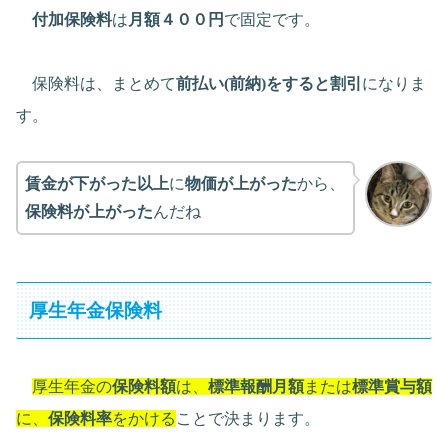
付加保険料
は
月額４００円
で固定です。
保険料は、まとめて
前払い(前納)をすると割引
になりま
す。
賃金が下がった以上
に
物価が上がった
から、
保険料が上がった
んだね
厚生年金保険料
厚生年金の
保険料額
は、
標準報酬月額
または
標準賞与額
に、
保険料率
をかける
ことで決まります。