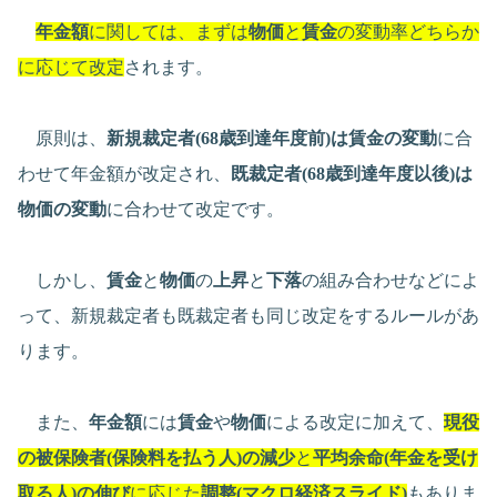
年金額
に関しては、まずは
物価
と
賃金
の変動率どちらか
に応じて改定
されます。
原則は、
新規裁定者(68歳到達年度前)は賃金の変動
に合
わせて年金額が改定され、
既裁定者(68歳到達年度以後)は
物価の変動
に合わせて改定です。
しかし、
賃金
と
物価
の
上昇
と
下落
の組み合わせなどによ
って、新規裁定者も既裁定者も同じ改定をするルールがあ
ります。
また、
年金額
には
賃金
や
物価
による改定に加えて、
現役
の被保険者(保険料を払う人)の減少
と
平均余命(年金を受け
取る人)の伸び
に応じた
調整(マクロ経済スライド)
もありま