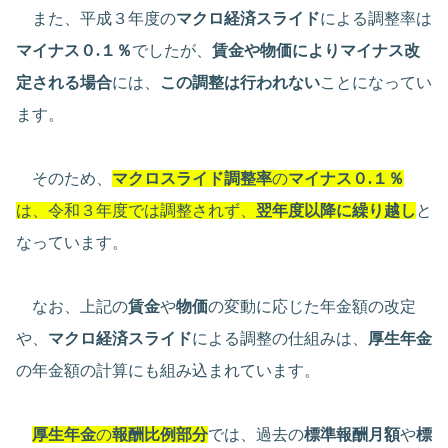
また、平成３年度の
マクロ経済スライド
による調整率は
マイナス０.１％
でしたが、
賃金や物価によりマイナス改
定される場合
には、
この調整は行われない
ことになってい
ます。
そのため、
マクロスライド調整率
の
マイナス０.１％
は、令和３年度では調整されず、
翌年度以降に繰り越し
と
なっています。
なお、上記の
賃金
や
物価
の変動に応じた年金額の改定
や、
マクロ経済スライド
による調整の仕組みは、
厚生年金
の年金額の計算にも組み込まれています。
厚生年金
の
報酬比例部分
では、過去の
標準報酬月額
や
標