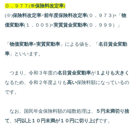
０．９７７(
※保険料改定率
)
(※)
保険料改定率
=
前年度保険料改定率
(０．９７３)×「
物
価変動率
(１．００５)×
実質賃金変動率
(０．９９９）」
「
物価変動率×実質変動率
」による値を、「
名目賃金変動
率
」といいます。
つまり、令和３年度の
名目賃金変動率
が
１よりも大きく
なるため、令和２年度よりも
高い
保険料額になっているの
です。
なお、国民年金保険料額の端数処理は、
５円未満切り捨
て
、
5円以上１０円未満が１０円に切り上げ
です。