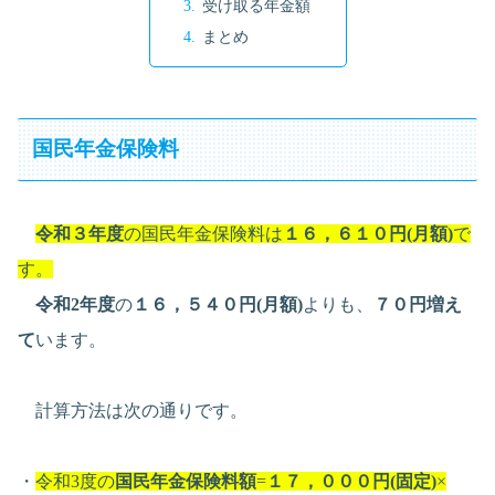
受け取る年金額
まとめ
国民年金保険料
令和３年度
の国民年金保険料は
１６，６１０円(月額)
で
す。
令和2年度
の
１６，５４０円(月額)
よりも、
７０円増え
て
います。
計算方法は次の通りです。
・
令和3度の
国民年金保険料額
=
１７，０００円(固定)
×