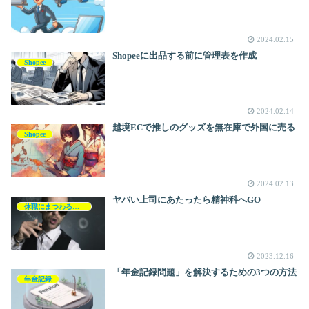
2024.02.15
Shopeeに出品する前に管理表を作成
Shopee
2024.02.14
越境ECで推しのグッズを無在庫で外国に売る
Shopee
2024.02.13
ヤバい上司にあたったら精神科へGO
休職にまつわるお金の話
2023.12.16
「年金記録問題」を解決するための3つの方法
年金記録